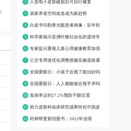
人造电子皮肤破损后可自行修复
2
文
居家养老空间改造成为新趋势
3
白皮书勾勒青光眼患者画像：呈年轻
4
科学家揭示亚洲叶猴社会化的遗传学
5
专家提示重视儿童心理健康教育加强
6
公交专用道优化调整措施实施道路通
7
全国爱眼日：小孩子近视了能治好吗
8
全国爱眼日：人人都能做近视手术吗
9
发病率达到27.2%预防干眼症需
10
助力皮肤科临床研究成果转化中国皮
11
药师帮更新招股书：2022年业绩
12