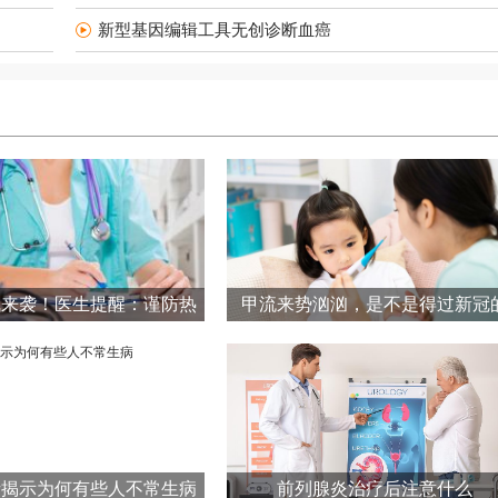
新型基因编辑工具无创诊断血癌
气来袭！医生提醒：谨防热
甲流来势汹汹，是不是得过新冠
析揭示为何有些人不常生病
前列腺炎治疗后注意什么