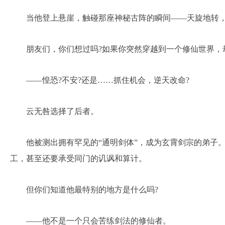
当他登上悬崖，触碰那座神秘古阵的瞬间——天旋地转，
朋友们，你们想过吗?如果你突然穿越到一个修仙世界，
——惶恐?不安?还是……抓住机会，逆天改命?
云无咎选择了后者。
他被测出拥有罕见的“通明剑体”，成为玄霄剑宗的弟子
工，甚至还要承受同门的讥讽和算计。
但你们知道他最特别的地方是什么吗?
——他不是一个只会苦练剑法的修仙者。